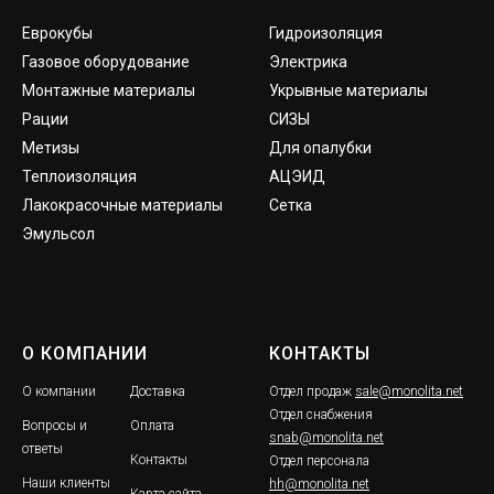
Еврокубы
Гидроизоляция
Газовое оборудование
Электрика
Монтажные материалы
Укрывные материалы
Рации
СИЗЫ
Метизы
Для опалубки
Теплоизоляция
АЦЭИД
Лакокрасочные материалы
Сетка
Эмульсол
О КОМПАНИИ
КОНТАКТЫ
О компании
Доставка
Отдел продаж
sale@monolita.net
Отдел снабжения
Вопросы и
Оплата
snab@monolita.net
ответы
Контакты
Отдел персонала
Наши клиенты
hh@monolita.net
Карта сайта