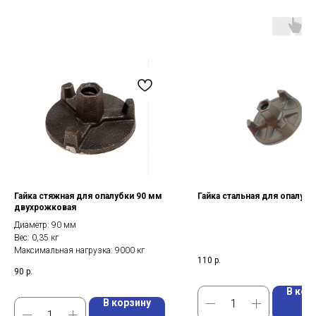
Гайка стяжная для опалубки 90 мм
Гайка стальная для опалубк
двухрожковая
Диаметр: 90 мм
Вес: 0,35 кг
Максимальная нагрузка: 9000 кг
110
р.
90
р.
В кор
В корзину