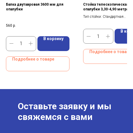
Балка двутавровая 3600 мм для
Стойка телескопическая д
опалубки
опалубки 3,30-4,90 метра
Тип стойки: Стандартная
Масса: 21,79 кг
560
р.
Размер: 3,30-4,90 м
В кор
В корзину
Подробнее о товаре
Подробнее о товаре
Оставьте заявку и мы
свяжемся с вами