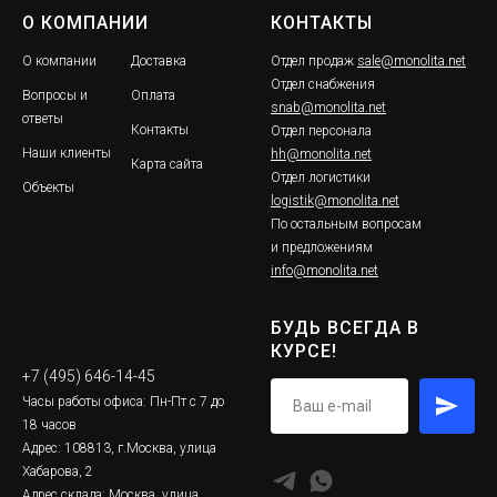
О КОМПАНИИ
КОНТАКТЫ
О компании
Доставка
Отдел продаж
sale@monolita.net
Отдел снабжения
Вопросы и
Оплата
snab@monolita.net
ответы
Контакты
Отдел персонала
Наши клиенты
hh@monolita.net
Карта сайта
Отдел логистики
Объекты
logistik@monolita.net
По остальным вопросам
и предложениям
info@monolita.net
БУДЬ ВСЕГДА В
КУРСЕ!
+7 (495) 646-14-45
Часы работы офиса: Пн-Пт с 7 до
18 часов
Адрес: 108813, г.Москва, улица
Хабарова, 2
Адрес склада: Москва, улица