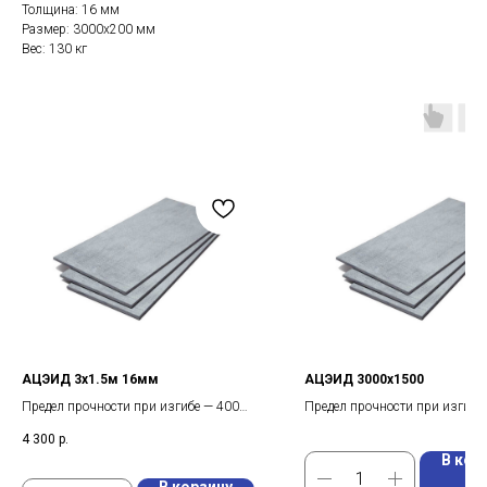
Толщина: 16 мм
Размер: 3000х200 мм
Вес: 130 кг
АЦЭИД 3x1.5м 16мм
АЦЭИД 3000х1500
Предел прочности при изгибе — 400
Предел прочности при изгибе
кгс/см2
кгс/см2
4 300
р.
Плотность — 1,8-2 г/см3
Плотность — 1,8-2 г/см3
В кор
Водопоглощение — 12-20 %
Размер — 3000х1500