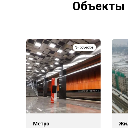
Объекты 
3+ объектов
Метро
Жи