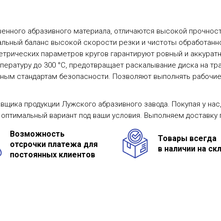
венного абразивного материала, отличаются высокой прочнос
льный баланс высокой скорости резки и чистоты обработанн
етрических параметров кругов гарантируют ровный и аккуратн
пературу до 300 °С, предотвращает раскалывание диска на тр
ным стандартам безопасности. Позволяют выполнять рабочие з
вщика продукции Лужского абразивного завода. Покупая у на
 оптимальный вариант под ваши условия. Выполняем доставку 
Возможность
Товары всегда
отсрочки платежа для
в наличии на ск
постоянных клиентов