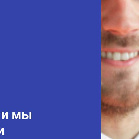
 и мы
и