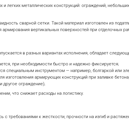
х и легких металлических конструкций: ограждений, небольших
идность сварной сетки. Такой материал изготовлен из податли
 армирования вертикальных поверхностей при отделочных работ
ыпускается в разных вариантах исполнения, обладает следую
ется, при необходимости быстро и надежно фиксируется;
тся специальным инструментом — например, болгаркой или эл
для изготовления армирующих конструкций при заливке бетона
и другое ограждение);
ении, что снижает расходы на логистику.
сь с требованиями к жесткости, прочности на изгиб и растяж