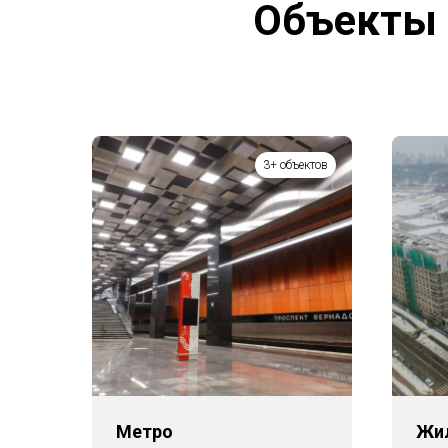
Объекты 
3+ объектов
Метро
Жи