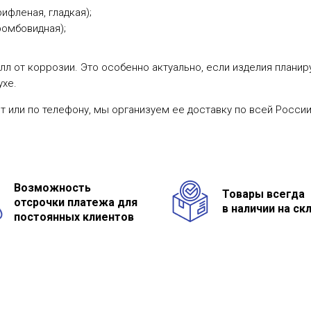
ифленая, гладкая);
ромбовидная);
л от коррозии. Это особенно актуально, если изделия планир
ухе.
 или по телефону, мы организуем ее доставку по всей России
Возможность
Товары всегда
отсрочки платежа для
в наличии на ск
постоянных клиентов