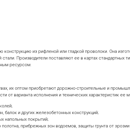
 конструкцию из рифленой или гладкой проволоки. Она изгот
 стали. Производители поставляют ее в картах стандартных ти
нным ресурсом.
твах, их оптом приобретают дорожно-строительные и промыш
и от варианта исполнения и технических характеристик ее мо
колей;
н, балок и других железобетонных конструкций;
ых напольных покрытий;
 полотна, прибрежных зон водоемов, защиты грунта от эрозии