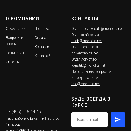
О КОМПАНИИ
КОНТАКТЫ
О компании
Доставка
Отдел продаж
sale@monolita.net
Отдел снабжения
Вопросы и
Оплата
snab@monolita.net
ответы
Контакты
Отдел персонала
Наши клиенты
hh@monolita.net
Карта сайта
Отдел логистики
Объекты
logistik@monolita.net
По остальным вопросам
и предложениям
info@monolita.net
БУДЬ ВСЕГДА В
КУРСЕ!
+7 (495) 646-14-45
Часы работы офиса: Пн-Пт с 7 до
18 часов
Адрес: 108813, г.Москва, улица