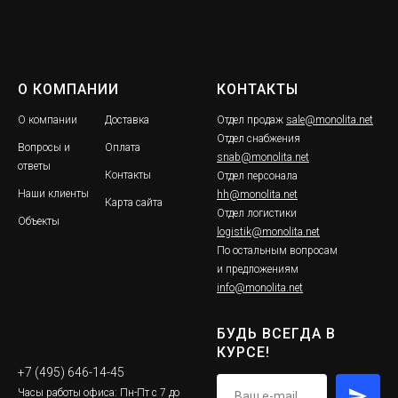
О КОМПАНИИ
КОНТАКТЫ
О компании
Доставка
Отдел продаж
sale@monolita.net
Отдел снабжения
Вопросы и
Оплата
snab@monolita.net
ответы
Контакты
Отдел персонала
Наши клиенты
hh@monolita.net
Карта сайта
Отдел логистики
Объекты
logistik@monolita.net
По остальным вопросам
и предложениям
info@monolita.net
БУДЬ ВСЕГДА В
КУРСЕ!
+7 (495) 646-14-45
Часы работы офиса: Пн-Пт с 7 до