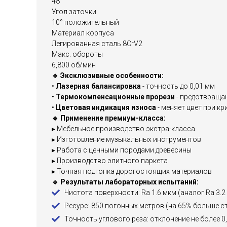
48
Угол заточки
10° положительный
Материал корпуса
Легированная сталь 8CrV2
Макс. обороты
6,800 об/мин
🔹 Эксклюзивные особенности:
•
Лазерная балансировка
- точность до 0,01 мм
•
Термокомпенсационные прорези
- предотвраща
•
Цветовая индикация износа
- меняет цвет при к
🔹 Применение премиум-класса:
▸ Мебельное производство экстра-класса
▸ Изготовление музыкальных инструментов
▸ Работа с ценными породами древесины
▸ Производство элитного паркета
▸ Точная подгонка дорогостоящих материалов
🔹 Результаты лабораторных испытаний:
Чистота поверхности: Ra 1.6 мкм (аналог Ra 3.2
Ресурс: 850 погонных метров (на 65% больше с
Точность углового реза: отклонение не более 0