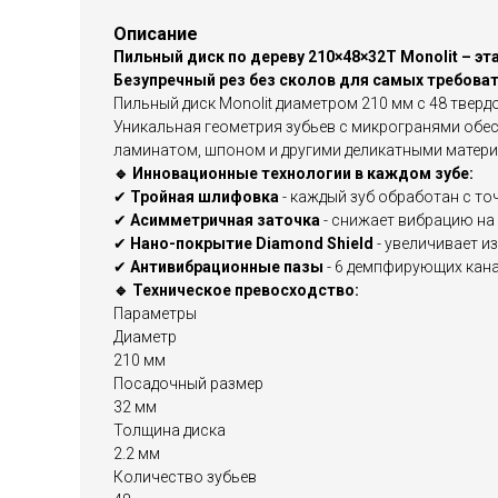
Описание
Пильный диск по дереву 210×48×32T Monolit – 
Безупречный рез без сколов для самых требова
Пильный диск Monolit диаметром 210 мм с 48 твер
Уникальная геометрия зубьев с микрогранями обес
ламинатом, шпоном и другими деликатными матери
🔹 Инновационные технологии в каждом зубе:
✔
Тройная шлифовка
- каждый зуб обработан с то
✔
Асимметричная заточка
- снижает вибрацию на
✔
Нано-покрытие Diamond Shield
- увеличивает и
✔
Антивибрационные пазы
- 6 демпфирующих кана
🔹 Техническое превосходство:
Параметры
Диаметр
210 мм
Посадочный размер
32 мм
Толщина диска
2.2 мм
Количество зубьев