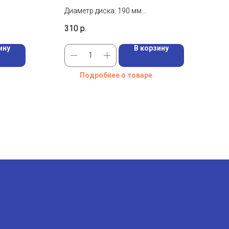
Диаметр диска: 190 мм
 30 мм
Посадочный диаметр диска: 30 мм
310
р.
Количество зубьев: 24 шт
ину
В корзину
Подробнее о товаре