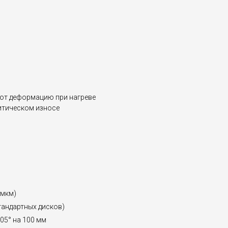
ют деформацию при нагреве
ритическом износе
 мкм)
тандартных дисков)
,05° на 100 мм