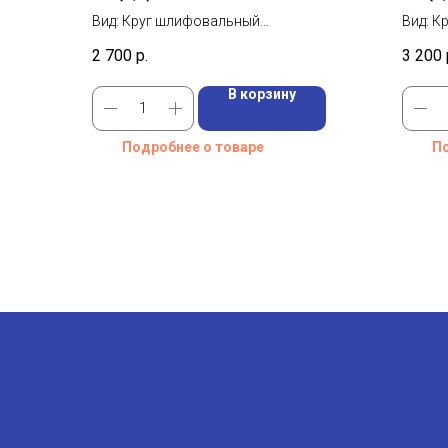
Вид: Круг шлифовальный
Вид: К
Диаметр: 200 мм
Диамет
2 700
р.
3 200
Марка: 25А
Марка:
В корзину
Подробнее о товаре
По