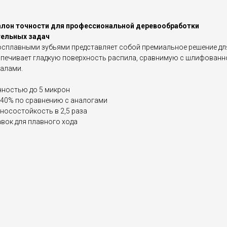
эталон точности для профессиональной деревообработки
тельных задач
досплавными зубьями представляет собой премиальное решение для
печивает гладкую поверхность распила, сравнимую с шлифованной
алами.
чностью до 5 микрон
 40% по сравнению с аналогами
зносостойкость в 2,5 раза
вок для плавного хода