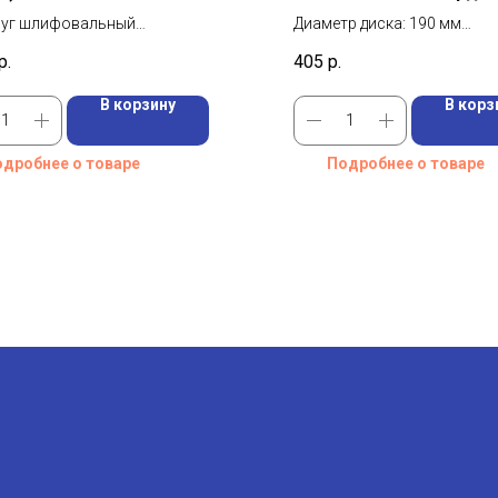
руг шлифовальный
Диаметр диска: 190 мм
р: 300 мм
Посадочный диаметр диска:
р.
405
р.
 25А
Количество зубьев: 24 шт
В корзину
В корз
дробнее о товаре
Подробнее о товаре