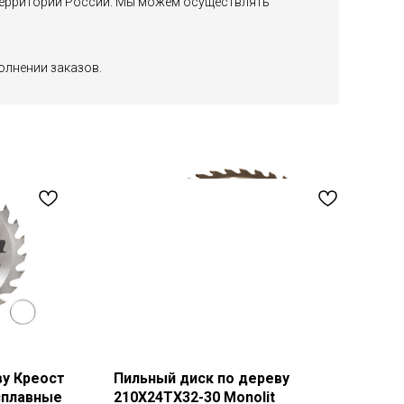
й территории России. Мы можем осуществлять
олнении заказов.
ву Креост
Пильный диск по дереву
сплавные
210Х24ТХ32-30 Monolit