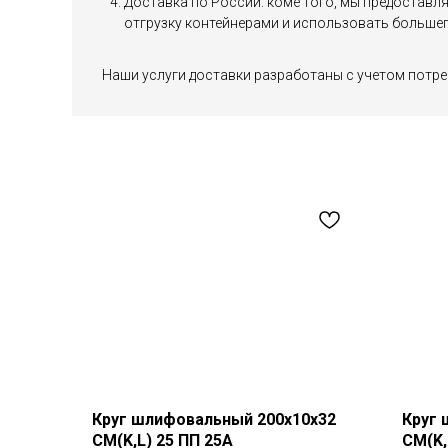
Доставка по России: коме того, мы предоставл
отгрузку контейнерами и использовать большег
Наши услуги доставки разработаны с учетом потре
Круг шлифовальный 200х10х32
Круг 
СМ(K,L) 25 ПП 25А
СМ(K,