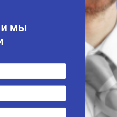
 и мы
и