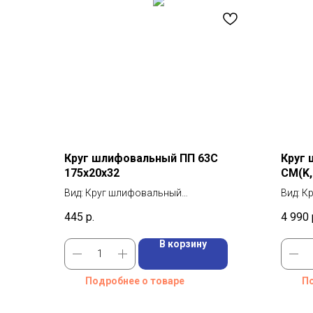
Круг шлифовальный ПП 63С
Круг 
175х20х32
СМ(K,
Вид: Круг шлифовальный
Вид: К
Диаметр: 175 мм
Диамет
445
р.
4 990
Толщина: 20 мм
Марка:
В корзину
Подробнее о товаре
По