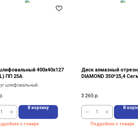
шлифовальный 400х40х127
Диск алмазный отрезн
L) ПП 25А
DIAMOND 350*25,4 Сег
S209
руг шлифовальный
р: 400 мм
р.
3 265
р.
 25А
В корзину
В корз
дробнее о товаре
Подробнее о товаре