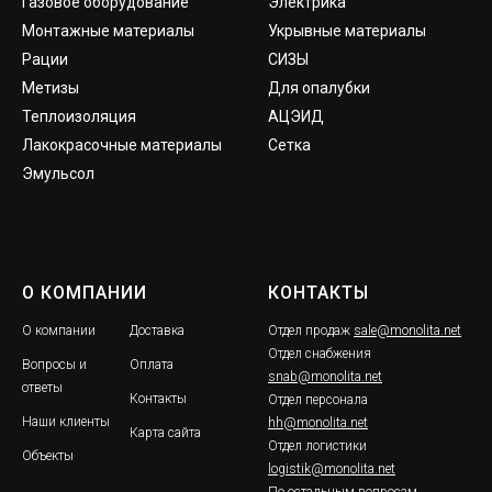
Газовое оборудование
Электрика
Монтажные материалы
Укрывные материалы
Рации
СИЗЫ
Метизы
Для опалубки
Теплоизоляция
АЦЭИД
Лакокрасочные материалы
Сетка
Эмульсол
О КОМПАНИИ
КОНТАКТЫ
О компании
Доставка
Отдел продаж
sale@monolita.net
Отдел снабжения
Вопросы и
Оплата
snab@monolita.net
ответы
Контакты
Отдел персонала
Наши клиенты
hh@monolita.net
Карта сайта
Отдел логистики
Объекты
logistik@monolita.net
По остальным вопросам