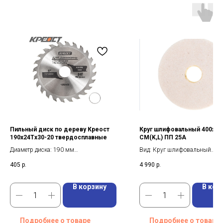
Пильный диск по дереву Креост
Круг шлифовальный 400х40
190х24Tх30-20 твердосплавные
СМ(K,L) ПП 25А
Диаметр диска: 190 мм
Вид: Круг шлифовальный
Посадочный диаметр диска: 30 мм
Диаметр: 400 мм
405
р.
4 990
р.
Количество зубьев: 24 шт
Марка: 25А
В корзину
В кор
Подробнее о товаре
Подробнее о товаре