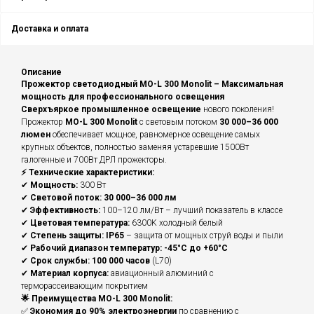
Доставка и оплата
Описание
Прожектор светодиодный MO-L 300 Monolit – Максимальная
мощность для профессионального освещения
Сверхъяркое промышленное освещение
нового поколения!
Прожектор
MO-L 300 Monolit
с световым потоком
30 000–36 000
люмен
обеспечивает мощное, равномерное освещение самых
крупных объектов, полностью заменяя устаревшие 1500Вт
галогенные и 700Вт ДРЛ прожекторы.
⚡ Технические характеристики:
✔
Мощность:
300 Вт
✔
Световой поток:
30 000–36 000 лм
✔
Эффективность:
100–120 лм/Вт – лучший показатель в классе
✔
Цветовая температура:
6300K холодный белый
✔
Степень защиты:
IP65
– защита от мощных струй воды и пыли
✔
Рабочий диапазон температур:
-45°C до +60°C
✔
Срок службы:
100 000 часов
(L70)
✔
Материал корпуса:
авиационный алюминий с
терморассеивающим покрытием
🌟 Преимущества MO-L 300 Monolit:
✅
Экономия до 90% электроэнергии
по сравнению с