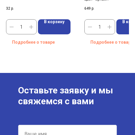
Степень защиты (IP): IP44
32
р.
649
р.
В корзину
В кор
Подробнее о товаре
Подробнее о товаре
Оставьте заявку и мы
свяжемся с вами