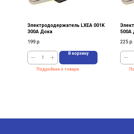
Электрододержатель LXEA 001K
Элек
300A Дока
500A
199
р.
225
р.
В корзину
Подробнее о товаре
По