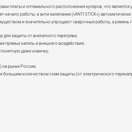
новки платы и оптимального расположения кулеров, что является
ет начало работы, а анти-залипание («ANTI STICK») автоматически
уществом и значительно упрощают сварочные работы, а ремень п
р для защиты от внезапного перегрева;
ия прямых капель и внешнего воздействия;
 понятную даже новичку;
 на рынке России;
 большим количеством схем защиты (от электрического перенапряж