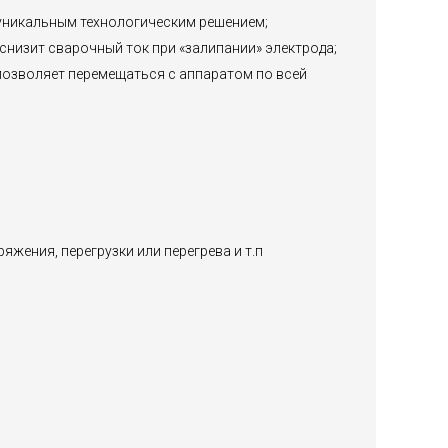
 уникальным технологическим решением;
 снизит сварочный ток при «залипании» электрода;
озволяет перемещаться с аппаратом по всей
ения, перегрузки или перегрева и т.п