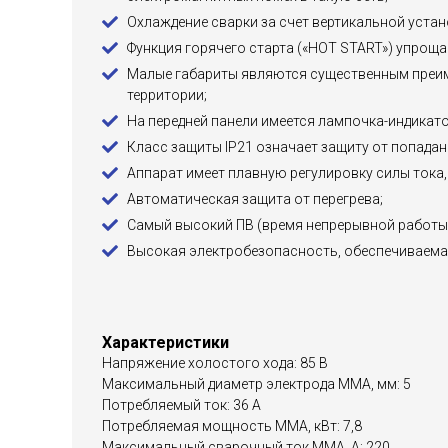
Охлаждение сварки за счет вертикальной уста
Функция горячего старта («HOT START») упроща
Малые габариты являются существенным преим
территории;
На передней панели имеется лампочка-индикато
Класс защиты IP21 означает защиту от попадан
Аппарат имеет плавную регулировку силы тока,
Автоматическая защита от перегрева;
Самый высокий ПВ (время непрерывной работы)
Высокая электробезопасность, обеспечиваемая
Характеристики
Напряжение холостого хода: 85 В
Максимальный диаметр электрода MMA, мм: 5
Потребляемый ток: 36 А
Потребляемая мощность ММА, кВт: 7,8
Максимальный сварочный ток MMA, А: 220