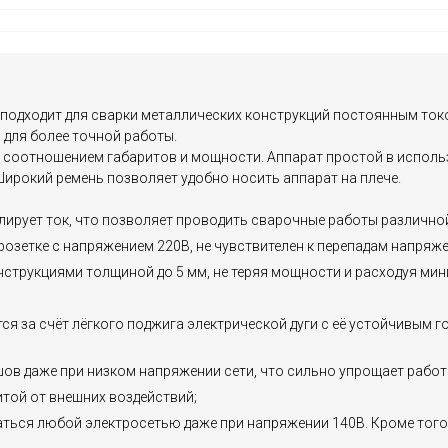
подходит для сварки металлических конструкций постоянным ток
и для более точной работы.
соотношением габаритов и мощности. Аппарат простой в использо
 Широкий ремень позволяет удобно носить аппарат на плече.
лирует ток, что позволяет проводить сварочные работы различно
зетке с напряжением 220В, не чувствителен к перепадам напряже
нструкциями толщиной до 5 мм, не теряя мощности и расходуя мин
ся за счёт лёгкого поджига электрической дуги с её устойчивым г
шов даже при низком напряжении сети, что сильно упрощает работ
той от внешних воздействий;
ться любой электросетью даже при напряжении 140В. Кроме того