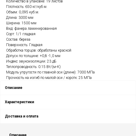
Количество в упаковке: 19 листов
Плотность: 650 кг/куб.м.
Объем: 0,095 куб.м.
Длина: 3000 мм
Ширина: 1500 мм
Вид: фанера ламинированная
Сорт: 1/1 гладкая
Состав: береза
Поверхность: Гладкая
Обработка торцов: обработаны краской
Допуск по толщине: +0,8 -1,0 мм
Индекс звукоизоляции: 23 дБ
Теплопроводность: 0.15 Вт/(м⋅К)
Модуль упругости по главной оси (длине): 7000 МПа
Прочность на изгиб по малой оси / коротк: 25 МПа
Описание
Характеристики
Доставка и оплата
Описание