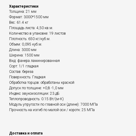
Характеристики
Толщина: 21 мм
Формат: 3000*1500 мм
Вес: 61.4 кг
Площадь листа: 4,50 кв.м.
Количество в упаковке: 19 листов
Плотность: 650 кг/куб.м.
Объем: 0,095 куб.м.
Длина: 3000 мм
Ширина: 1500 мм
Вид: фанера ламинированная
Сорт: 1/1 гладкая
Состав: береза
Поверхность: Гладкая
Обработка торцов: обработаны краской
Допуск по толщине: +0,8 -1,0 мм
Индекс звукоизоляции: 23 дБ
Теплопроводность: 0.15 Вт/(м⋅К)
Модуль упругости по главной оси (длине): 7000 МПа
Прочность на изгиб по малой оси / коротк: 25 МПа
Доставка и оплата