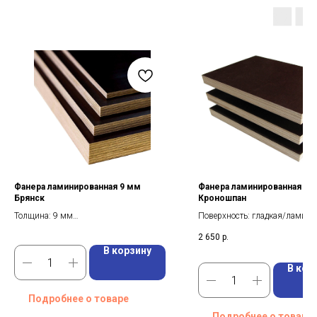
Фанера ламинированная 9 мм
Фанера ламинированная 18
Брянск
Кроношпан
Толщина: 9 мм
Поверхность: гладкая/ламин
Вес: 26.3 кг
Сорт: 1/1
2 650
р.
Плотность: 650 кг/куб.м.
Плотность пленки: 120 г/м²
В корзину
Формат: 3000*1500 мм
Класс эмиссии формальдегид
В кор
Подробнее о товаре
Подробнее о товаре