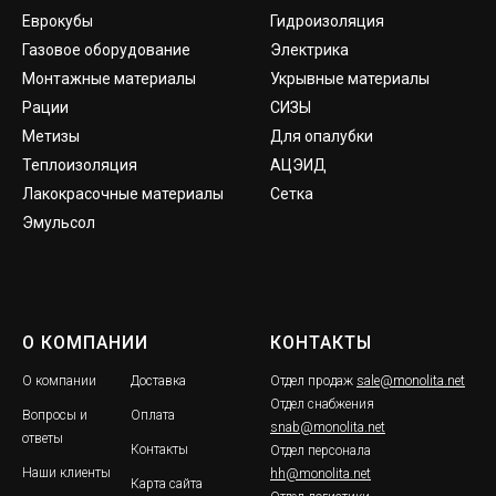
Еврокубы
Гидроизоляция
Газовое оборудование
Электрика
Монтажные материалы
Укрывные материалы
Рации
СИЗЫ
Метизы
Для опалубки
Теплоизоляция
АЦЭИД
Лакокрасочные материалы
Сетка
Эмульсол
О КОМПАНИИ
КОНТАКТЫ
О компании
Доставка
Отдел продаж
sale@monolita.net
Отдел снабжения
Вопросы и
Оплата
snab@monolita.net
ответы
Контакты
Отдел персонала
Наши клиенты
hh@monolita.net
Карта сайта