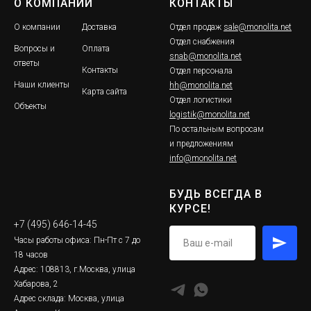
О КОМПАНИИ
КОНТАКТЫ
О компании
Доставка
Отдел продаж
sale@monolita.net
Отдел снабжения
Вопросы и
Оплата
snab@monolita.net
ответы
Контакты
Отдел персонала
Наши клиенты
hh@monolita.net
Карта сайта
Отдел логистики
Объекты
logistik@monolita.net
По остальным вопросам
и предложениям
info@monolita.net
БУДЬ ВСЕГДА В
КУРСЕ!
+7 (495) 646-14-45
Часы работы офиса: Пн-Пт с 7 до
18 часов
Адрес: 108813, г.Москва, улица
Хабарова, 2
Адрес склада: Москва, улица