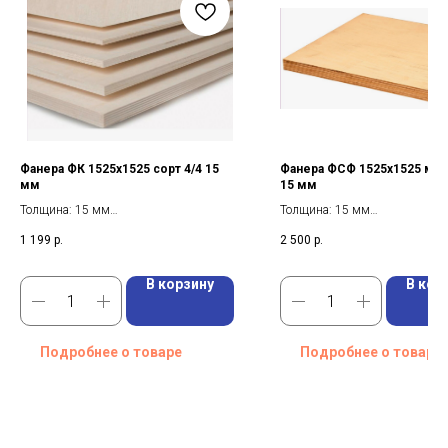
Фанера ФК 1525х1525 сорт 4/4 15
Фанера ФСФ 1525х1525 мм 
мм
15 мм
Толщина: 15 мм
Толщина: 15 мм
Сорт: 4/4
Вид: Трудногорючая
1 199
р.
2 500
р.
Вес: 27.7 кг
Формат: 1525*1525 мм
В корзину
В кор
Подробнее о товаре
Подробнее о товаре