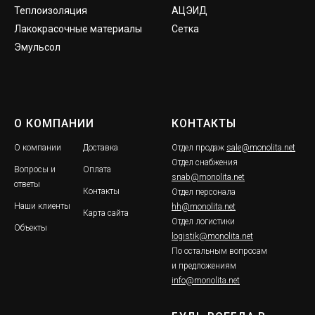
Теплоизоляция
АЦЭИД
Лакокрасочные материалы
Сетка
Эмульсол
О КОМПАНИИ
КОНТАКТЫ
О компании
Доставка
Отдел продаж
sale@monolita.net
Отдел снабжения
Вопросы и
Оплата
snab@monolita.net
ответы
Контакты
Отдел персонала
Наши клиенты
hh@monolita.net
Карта сайта
Отдел логистики
Объекты
logistik@monolita.net
По остальным вопросам
и предложениям
info@monolita.net