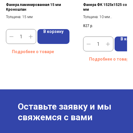
Фанера ламинированная 15 мм
Фанера ФК 1525х1525 сорт 4
Кроношпан
мм
Толщина: 15 мм
Толщина: 10 мм
Формат: 1525*1525 мм
827
р.
Вес: 15.1 кг
В корзину
В кор
Подробнее о товаре
Подробнее о товаре
Оставьте заявку и мы
свяжемся с вами