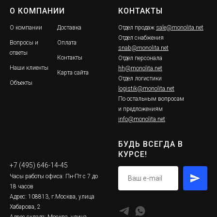
О КОМПАНИИ
КОНТАКТЫ
О компании
Доставка
Отдел продаж
sale@monolita.net
Отдел снабжения
Вопросы и
Оплата
snab@monolita.net
ответы
Контакты
Отдел персонала
Наши клиенты
hh@monolita.net
Карта сайта
Отдел логистики
Объекты
logistik@monolita.net
По остальным вопросам
и предложениям
info@monolita.net
БУДЬ ВСЕГДА В
КУРСЕ!
+7 (495) 646-14-45
Часы работы офиса: Пн-Пт с 7 до
18 часов
Адрес: 108813, г.Москва, улица
Хабарова, 2
Адрес склада: Москва, улица