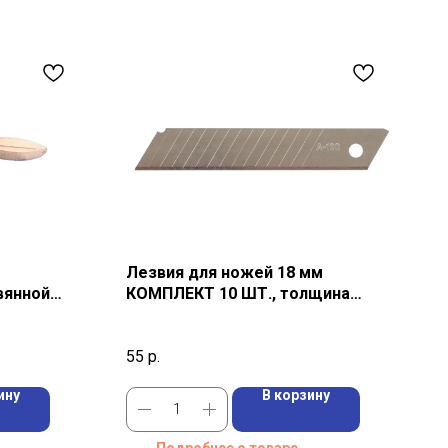
Лезвия для ножей 18 мм
вянной
КОМПЛЕКТ 10 ШТ., толщина
лезвия 0,38 мм, в пластиковом
пенале
55
р.
ину
В корзину
Подробнее о товаре