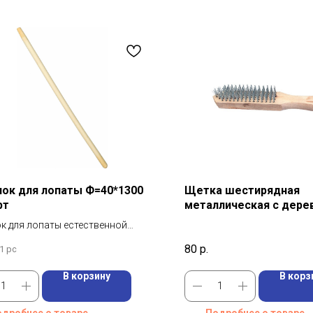
ок для лопаты Ф=40*1300
Щетка шестирядная
рт
металлическая с дере
ручкой Sparta
к для лопаты естественной
сти (40 мм; 1200-1250 мм;
80
р.
1 pc
 1 сорт)
В корзину
В корз
дробнее о товаре
Подробнее о товаре