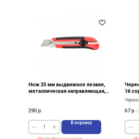
Нож 25 мм выдвижное лезвие,
Черен
металлическая направляющая,
1й со
двухкомпонентный корпус
Черено
влажно
290
р.
67
р.
/
береза;
В корзину
Подробнее о товаре
По