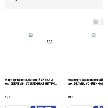
Маркер-краска лаковый EXTRA 2
Маркер-краска лаковый EX
мм, ЖЕЛТЫЙ, УСИЛЕННАЯ НИТРО-
мм, БЕЛЫЙ, УСИЛЕННАЯ Н
ОСНОВА
ОСНОВА
50
р.
50
р.
В корзину
В кор