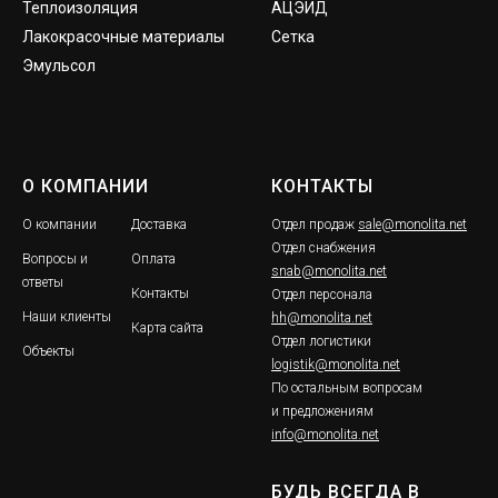
Теплоизоляция
АЦЭИД
Лакокрасочные материалы
Сетка
Эмульсол
О КОМПАНИИ
КОНТАКТЫ
О компании
Доставка
Отдел продаж
sale@monolita.net
Отдел снабжения
Вопросы и
Оплата
snab@monolita.net
ответы
Контакты
Отдел персонала
Наши клиенты
hh@monolita.net
Карта сайта
Отдел логистики
Объекты
logistik@monolita.net
По остальным вопросам
и предложениям
info@monolita.net
БУДЬ ВСЕГДА В