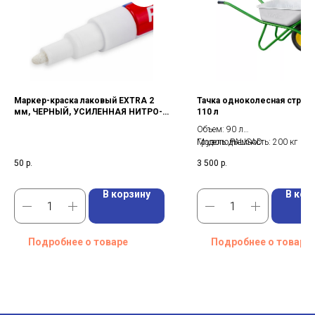
Маркер-краска лаковый EXTRA 2
Тачка одноколесная строи
мм, ЧЕРНЫЙ, УСИЛЕННАЯ НИТРО-
110 л
ОСНОВА
Объем: 90 л
Грузоподъемность: 200 кг
Модель: PALISAD
Вес: 13 кг
50
р.
3 500
р.
В корзину
В кор
Подробнее о товаре
Подробнее о товаре