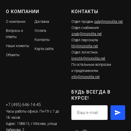
О КОМПАНИИ
КОНТАКТЫ
О компании
Доставка
Отдел продаж
sale@monolita.net
Отдел снабжения
Вопросы и
Оплата
snab@monolita.net
ответы
Контакты
Отдел персонала
Наши клиенты
hh@monolita.net
Карта сайта
Отдел логистики
Объекты
logistik@monolita.net
По остальным вопросам
и предложениям
info@monolita.net
БУДЬ ВСЕГДА В
КУРСЕ!
+7 (495) 646-14-45
Часы работы офиса: Пн-Пт с 7 до
18 часов
Адрес: 108813, г.Москва, улица
Хабарова, 2