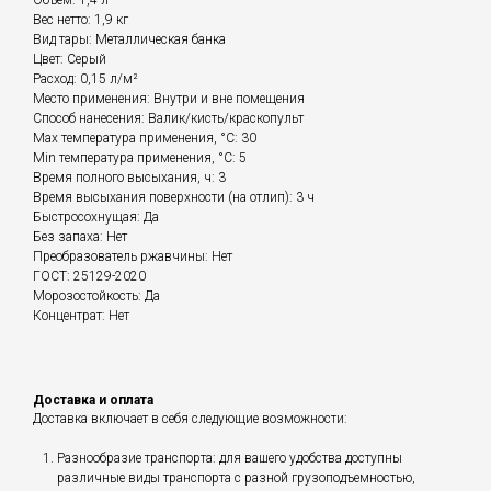
Объем: 1,4 л
Вес нетто: 1,9 кг
Вид тары: Металлическая банка
Цвет: Серый
Расход: 0,15 л/м²
Место применения: Внутри и вне помещения
Способ нанесения: Валик/кисть/краскопульт
Max температура применения, °С: 30
Min температура применения, °С: 5
Время полного высыхания, ч: 3
Время высыхания поверхности (на отлип): 3 ч
Быстросохнущая: Да
Без запаха: Нет
Преобразователь ржавчины: Нет
ГОСТ: 25129-2020
Морозостойкость: Да
Концентрат: Нет
Доставка и оплата
Доставка включает в себя следующие возможности:
Разнообразие транспорта: для вашего удобства доступны
различные виды транспорта с разной грузоподъемностью,