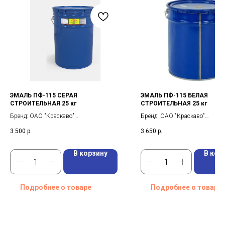
ЭМАЛЬ ПФ-115 СЕРАЯ
ЭМАЛЬ ПФ-115 БЕЛАЯ
СТРОИТЕЛЬНАЯ 25 кг
СТРОИТЕЛЬНАЯ 25 кг
Бренд: ОАО "Краскаво"
Бренд: ОАО "Краскаво"
Вес брутто: 25 кг
Вес брутто: 25 кг
3 500
р.
3 650
р.
Виды работ: Для внутреннего и
Виды работ: Для внутреннего 
наружного применения
наружного применения
В корзину
В кор
Подробнее о товаре
Подробнее о товаре