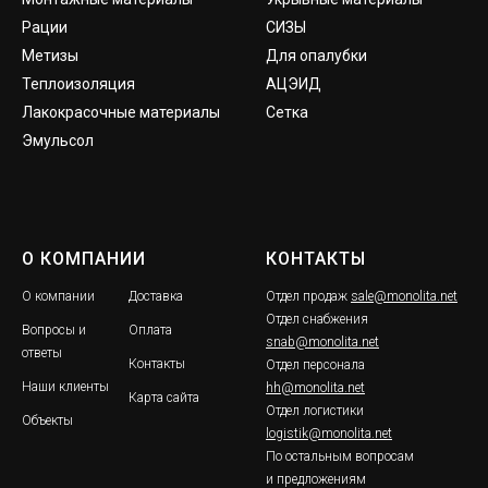
Рации
СИЗЫ
Метизы
Для опалубки
Теплоизоляция
АЦЭИД
Лакокрасочные материалы
Сетка
Эмульсол
О КОМПАНИИ
КОНТАКТЫ
О компании
Доставка
Отдел продаж
sale@monolita.net
Отдел снабжения
Вопросы и
Оплата
snab@monolita.net
ответы
Контакты
Отдел персонала
Наши клиенты
hh@monolita.net
Карта сайта
Отдел логистики
Объекты
logistik@monolita.net
По остальным вопросам
и предложениям