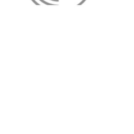
подробнее
Вибротехника
Строительные материалы
Сварочные материалы
Сварочное оборудование
Для шлифмашинок
Оборудование