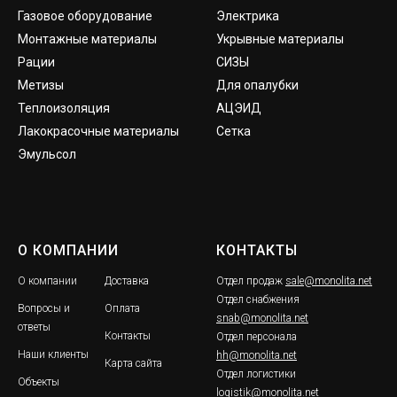
Газовое оборудование
Электрика
Монтажные материалы
Укрывные материалы
Рации
СИЗЫ
Метизы
Для опалубки
Теплоизоляция
АЦЭИД
Лакокрасочные материалы
Сетка
Эмульсол
О КОМПАНИИ
КОНТАКТЫ
О компании
Доставка
Отдел продаж
sale@monolita.net
Отдел снабжения
Вопросы и
Оплата
snab@monolita.net
ответы
Контакты
Отдел персонала
Наши клиенты
hh@monolita.net
Карта сайта
Отдел логистики
Объекты
logistik@monolita.net