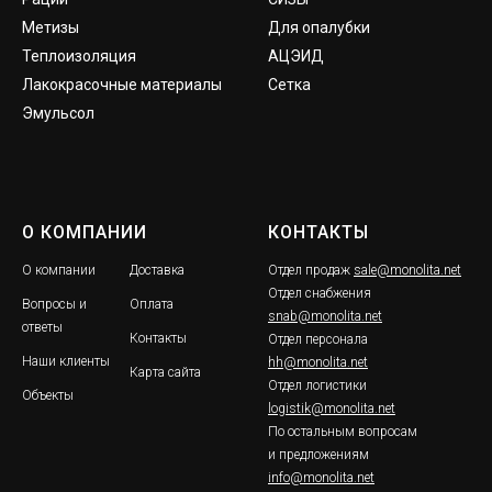
Метизы
Для опалубки
Теплоизоляция
АЦЭИД
Лакокрасочные материалы
Сетка
Эмульсол
О КОМПАНИИ
КОНТАКТЫ
О компании
Доставка
Отдел продаж
sale@monolita.net
Отдел снабжения
Вопросы и
Оплата
snab@monolita.net
ответы
Контакты
Отдел персонала
Наши клиенты
hh@monolita.net
Карта сайта
Отдел логистики
Объекты
logistik@monolita.net
По остальным вопросам
и предложениям
info@monolita.net