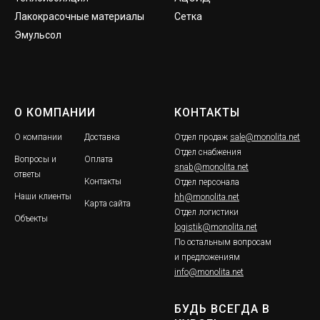
Лакокрасочные материалы
Сетка
Эмульсол
О КОМПАНИИ
КОНТАКТЫ
О компании
Доставка
Отдел продаж
sale@monolita.net
Отдел снабжения
Вопросы и
Оплата
snab@monolita.net
ответы
Контакты
Отдел персонала
Наши клиенты
hh@monolita.net
Карта сайта
Отдел логистики
Объекты
logistik@monolita.net
По остальным вопросам
и предложениям
info@monolita.net
БУДЬ ВСЕГДА В