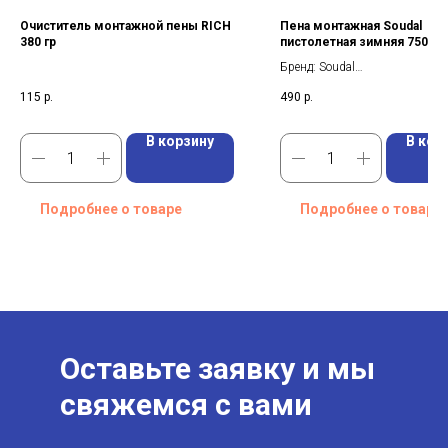
Очиститель монтажной пены RICH
Пена монтажная Soudal
380 гр
пистолетная зимняя 750 мл
Бренд: Soudal
Вес брутто: 0,8 кг
115
р.
490
р.
Тип: Пена монтажная
В корзину
В кор
Подробнее о товаре
Подробнее о товаре
Оставьте заявку и мы
свяжемся с вами