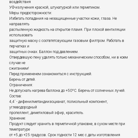
воздействия
УФ-излучения краской, штукатуркой или герметиком.
Меры предосторожности:
Избегать попадания на незащищенные участки кожи, глаза. Не
направлять
распыленную жидкость на открытое пламя. При плохой вентиляции
использовать
защитную маску с соотвтетсвующим газовым филтром. Работать в
перчатках и
защитных очках. Баллон под давлением.
Отвердевшую пену удалять только механическим способом, ни в коем
случае не
сжиганием!
Перед примененем ознакомиться с инструкцией.
Беречь от детей.
Ограничения:
Не допускать нагрева баллона до +50ºС. Беречь от солнечных лучей.
Состав:
4,4´ - дифенилметандиизоцианат, полиольный компонент,
углеводородный
пропеллент, диметиловый эфир, краситель.
Хранение:
Продукт следует хранить в герметичной упаковке, в сухом месте при
темепратуре
от +5 до +25 градусов. Срок годности 12 мес с даты изготовления