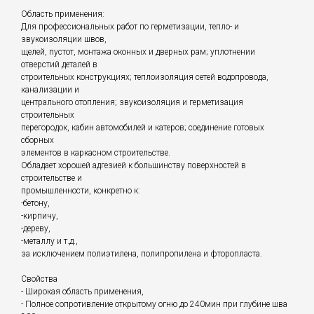
Область применения:
Для профессиональных работ по герметизации, тепло- и
звукоизоляции швов,
щелей, пустот, монтажа оконных и дверных рам; уплотнении
отверстий деталей в
строительных конструкциях; теплоизоляция сетей водопровода,
канализации и
центрального отопления; звукоизоляция и герметизация
строительных
перегородок, кабин автомобилей и катеров; соединение готовых
сборных
элементов в каркасном строительстве.
Обладает хорошей адгезией к большинству поверхностей в
строительстве и
промышленности, конкретно к:
-бетону,
-кирпичу,
-дереву,
-металлу и т.д.,
за исключением полиэтилена, полипропилена и фторопласта.
Свойства
- Широкая область применения,
- Полное сопротивление открытому огню до 240мин при глубине шва