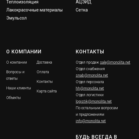
Теплоизоляция
АЦЭИД
Лакокрасочные материалы
Сетка
Эмульсол
О КОМПАНИИ
КОНТАКТЫ
О компании
Доставка
Отдел продаж
sale@monolita.net
Отдел снабжения
Вопросы и
Оплата
snab@monolita.net
ответы
Контакты
Отдел персонала
Наши клиенты
hh@monolita.net
Карта сайта
Отдел логистики
Объекты
logistik@monolita.net
По остальным вопросам
и предложениям
info@monolita.net
БУДЬ ВСЕГДА В