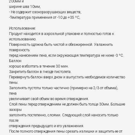
200мм и
ширине шва 10мм,
- Не содержит озоноразрушающих веществ,
-Температура применения от -10 до +35 ºС,
Использование:
Продукт находится в аэрозльной упаковке и полностью готов к
использованию.
Поверхность одлжна быть чистой и обезжиренной. Увлажнить
поверхность
перед нанесением пена, если окружающая температура не ниже -3 ºС.
Баллон
хорошо взболтать в течение 30 мин.
Закрепить баллон в гнезде пистолета.
Перевернуть баллон вверх дном и выпустить необходимое количество
пены.
Заполнять пустоты только частично (примерно на 2/3 от объема),
пена
увеличивает свой объем во время отверждения.
Слой пены перед отверждением не должен быть толще 30мм. Большие
зазоры
заполнять постепенно, слоями. Следующий слой наносить только
после
отверждения предыдущего и его увлажнения.
После полного отверждения пены срезать излишки и защитить ее от