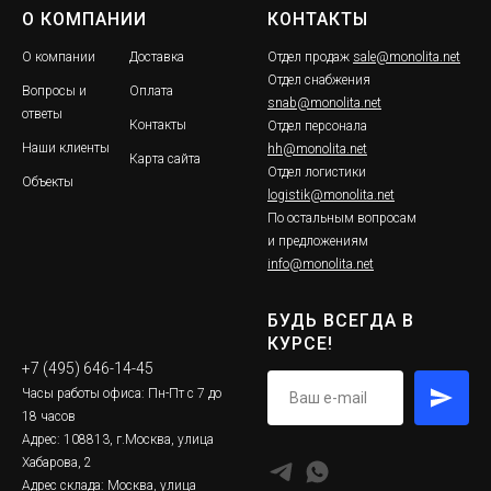
О КОМПАНИИ
КОНТАКТЫ
О компании
Доставка
Отдел продаж
sale@monolita.net
Отдел снабжения
Вопросы и
Оплата
snab@monolita.net
ответы
Контакты
Отдел персонала
Наши клиенты
hh@monolita.net
Карта сайта
Отдел логистики
Объекты
logistik@monolita.net
По остальным вопросам
и предложениям
info@monolita.net
БУДЬ ВСЕГДА В
КУРСЕ!
+7 (495) 646-14-45
Часы работы офиса: Пн-Пт с 7 до
18 часов
Адрес: 108813, г.Москва, улица
Хабарова, 2
Адрес склада: Москва, улица