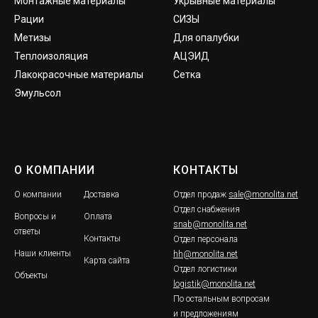
Монтажные материалы
Укрывные материалы
Рации
СИЗЫ
Метизы
Для опалубки
Теплоизоляция
АЦЭИД
Лакокрасочные материалы
Сетка
Эмульсол
О КОМПАНИИ
КОНТАКТЫ
О компании
Доставка
Отдел продаж
sale@monolita.net
Отдел снабжения
Вопросы и
Оплата
snab@monolita.net
ответы
Контакты
Отдел персонала
Наши клиенты
hh@monolita.net
Карта сайта
Отдел логистики
Объекты
logistik@monolita.net
По остальным вопросам
и предложениям