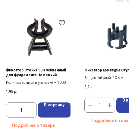
Фиксатор Стойка 50Н усиленный
Фиксатор арматуры Стульч
для фундамента Немецкий
Защитный слой: 20 мм
конструктив
Количество штук в упаковке — 1000
Диаметр: 4 -16 мм
2,9
р.
Защитный слой — 30
Вид: Фиксатор стульчик для 
1,95
р.
Размер арматуры, мм — 4-16
В кор
В корзину
Подробнее о товаре
Подробнее о товаре