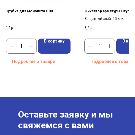
Трубка для монолита ПВХ
Фиксатор арматуры Стульч
Защитный слой: 25 мм
Диаметр: 4 -16 мм
14
р.
3,2
р.
Вид: Фиксатор стульчик для 
В корзину
В кор
Подробнее о товаре
Подробнее о товаре
Оставьте заявку и мы
свяжемся с вами