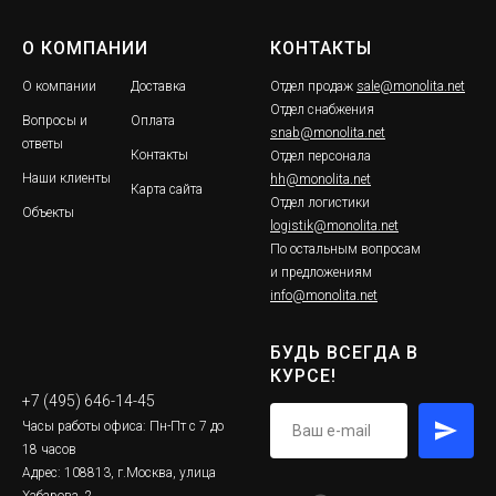
О КОМПАНИИ
КОНТАКТЫ
О компании
Доставка
Отдел продаж
sale@monolita.net
Отдел снабжения
Вопросы и
Оплата
snab@monolita.net
ответы
Контакты
Отдел персонала
Наши клиенты
hh@monolita.net
Карта сайта
Отдел логистики
Объекты
logistik@monolita.net
По остальным вопросам
и предложениям
info@monolita.net
БУДЬ ВСЕГДА В
КУРСЕ!
+7 (495) 646-14-45
Часы работы офиса: Пн-Пт с 7 до
18 часов
Адрес: 108813, г.Москва, улица
Хабарова, 2