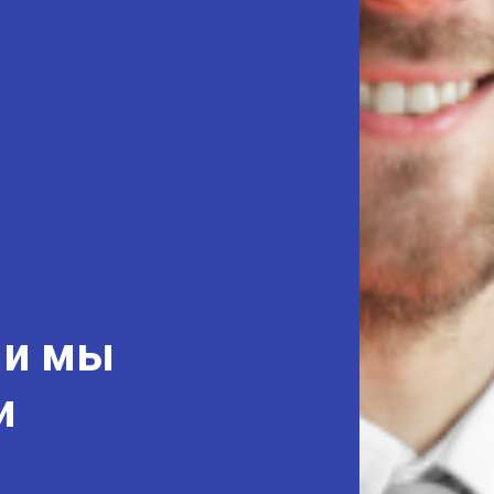
 и мы
и