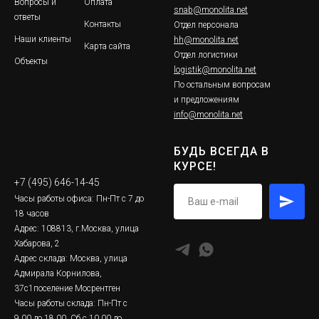
Вопросы и
Оплата
snab@monolita.net
ответы
Контакты
Отдел персонала
Наши клиенты
hh@monolita.net
Карта сайта
Отдел логистики
Объекты
logistik@monolita.net
По остальным вопросам
и предложениям
info@monolita.net
БУДЬ ВСЕГДА В
КУРСЕ!
+7 (495) 646-14-45
Часы работы офиса: Пн-Пт с 7 до
18 часов
Адрес: 108813, г.Москва, улица
Хабарова, 2
Адрес склада: Москва, улица
Адмирала Корнилова,
37с1поселение Мосрентген
Часы работы склада: Пн-Пт с
9.00 до 18.00, Сб с 10.00 до