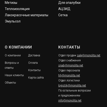
Метизы
Для опалубки
Теплоизоляция
АЦЭИД
Лакокрасочные материалы
Сетка
Эмульсол
О КОМПАНИИ
КОНТАКТЫ
О компании
Доставка
Отдел продаж
sale@monolita.net
Отдел снабжения
Вопросы и
Оплата
snab@monolita.net
ответы
Контакты
Отдел персонала
Наши клиенты
hh@monolita.net
Карта сайта
Отдел логистики
Объекты
logistik@monolita.net
По остальным вопросам
и предложениям
info@monolita.net