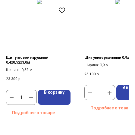
Щит угловой наружный
Щит универсальный 0,9х3,
0,4х0,52х3,0м
Ширина: 0,9 м
Ширина: 0,52 м
Высота: 3,0 м
25 100
р.
Длина: 3,0 м
23 300
р.
Высота: 0,4 м
В кор
В корзину
Подробнее о товаре
Подробнее о товаре