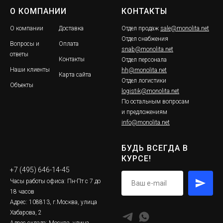
О КОМПАНИИ
КОНТАКТЫ
О компании
Доставка
Отдел продаж
sale@monolita.net
Отдел снабжения
Вопросы и
Оплата
snab@monolita.net
ответы
Контакты
Отдел персонала
Наши клиенты
hh@monolita.net
Карта сайта
Отдел логистики
Объекты
logistik@monolita.net
По остальным вопросам
и предложениям
info@monolita.net
БУДЬ ВСЕГДА В
КУРСЕ!
+7 (495) 646-14-45
Часы работы офиса: Пн-Пт с 7 до
18 часов
Адрес: 108813, г.Москва, улица
Хабарова, 2
Адрес склада: Москва, улица