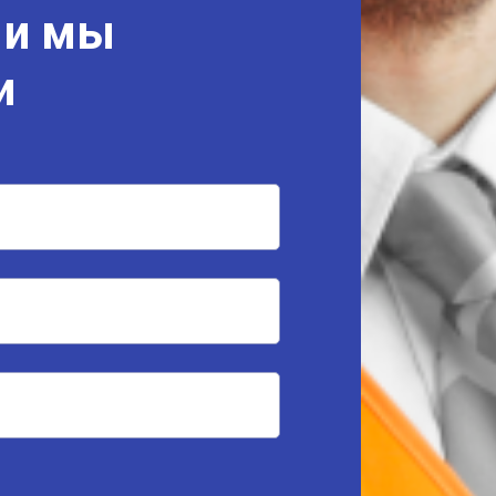
 и мы
и