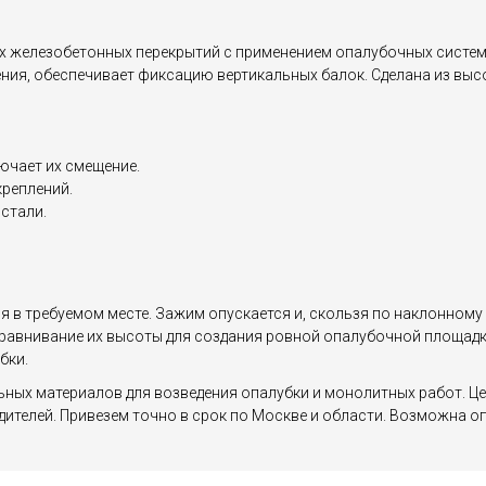
х железобетонных перекрытий с применением опалубочных систем.
ления, обеспечивает фиксацию вертикальных балок. Сделана из вы
ючает их смещение.
креплений.
стали.
 в требуемом месте. Зажим опускается и, скользя по наклонному
равнивание их высоты для создания ровной опалубочной площадк
бки.
тельных материалов для возведения опалубки и монолитных работ.
ителей. Привезем точно в срок по Москве и области. Возможна оп