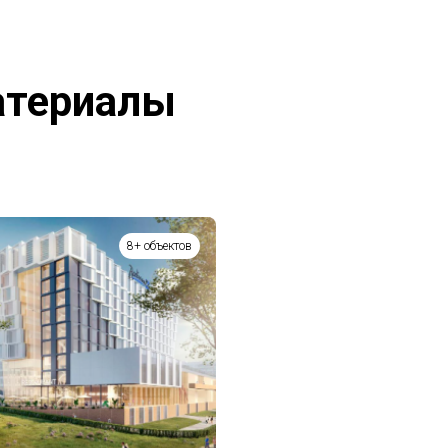
атериалы
8+ объектов