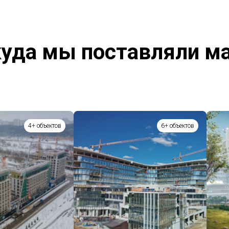
уда мы поставляли м
4+ объектов
6+ объектов