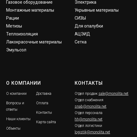
Газовое оборудование
Электрика
Монтажные материалы
Укрывные материалы
Рации
СИЗЫ
Метизы
Для опалубки
Теплоизоляция
АЦЭИД
Лакокрасочные материалы
Сетка
Эмульсол
О КОМПАНИИ
КОНТАКТЫ
О компании
Доставка
Отдел продаж
sale@monolita.net
Отдел снабжения
Вопросы и
Оплата
snab@monolita.net
ответы
Контакты
Отдел персонала
Наши клиенты
hh@monolita.net
Карта сайта
Отдел логистики
Объекты
logistik@monolita.net