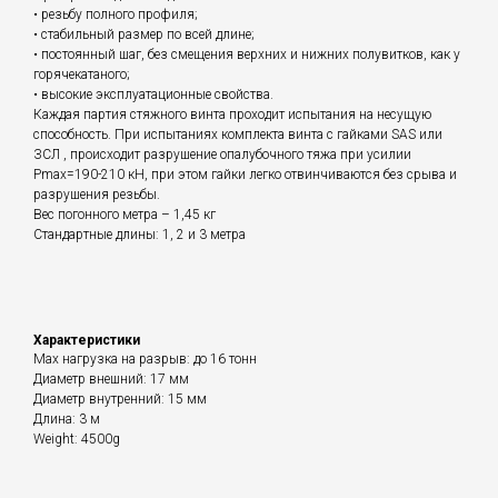
• резьбу полного профиля;
• стабильный размер по всей длине;
• постоянный шаг, без смещения верхних и нижних полувитков, как у
горячекатаного;
• высокие эксплуатационные свойства.
Каждая партия стяжного винта проходит испытания на несущую
способность. При испытаниях комплекта винта с гайками SAS или
ЗСЛ , происходит разрушение опалубочного тяжа при усилии
Рmax=190-210 кН, при этом гайки легко отвинчиваются без срыва и
разрушения резьбы.
Вес погонного метра – 1,45 кг
Стандартные длины: 1, 2 и 3 метра
Характеристики
Max нагрузка на разрыв: до 16 тонн
Диаметр внешний: 17 мм
Диаметр внутренний: 15 мм
Длина: 3 м
Weight: 4500g