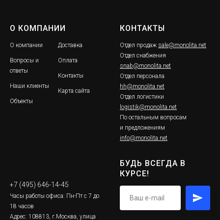
О КОМПАНИИ
КОНТАКТЫ
О компании
Доставка
Отдел продаж
sale@monolita.net
Отдел снабжения
Вопросы и
Оплата
snab@monolita.net
ответы
Контакты
Отдел персонала
Наши клиенты
hh@monolita.net
Карта сайта
Отдел логистики
Объекты
logistik@monolita.net
По остальным вопросам
и предложениям
info@monolita.net
БУДЬ ВСЕГДА В
КУРСЕ!
+7 (495) 646-14-45
Часы работы офиса: Пн-Пт с 7 до
18 часов
Адрес: 108813, г.Москва, улица