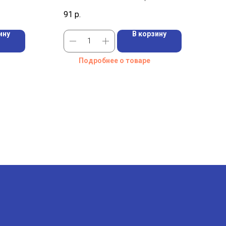
61
нитриловым покрытием (Россия)
91
р.
ину
В корзину
Подробнее о товаре