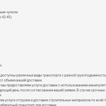
нным чулком
 42-45)
и:
доступны различные виды транспорта с разной грузоподъемностью, 
от объема вашей доставки.
мы предоставляем услуги доставки с использованием манипулятор
едующий день после согласования вашей заявки. В случае срочны
и.
яем услуги отгрузки и доставки строительных материалов по все
абаритный транспорт для доставки.