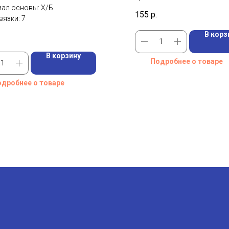
ал основы: Х/Б
Под размер головы, см: 53-
155
р.
вязки: 7
Материал: Пластик
В корз
В корзину
Подробнее о товаре
дробнее о товаре