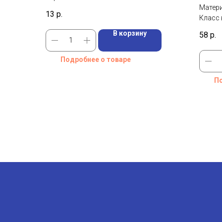
"ЛЮКС"
Матери
13
р.
Класс 
В корзину
58
р.
Подробнее о товаре
По