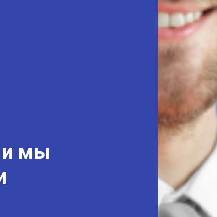
 и мы
и