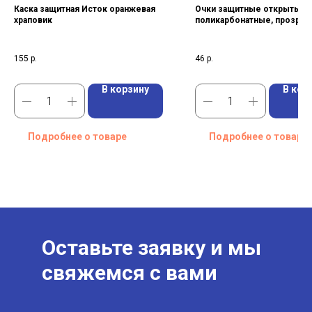
Каска защитная Исток оранжевая
Очки защитные открытые,
храповик
поликарбонатные, прозрач
ОЧК201
155
р.
46
р.
В корзину
В кор
Подробнее о товаре
Подробнее о товаре
Оставьте заявку и мы
свяжемся с вами