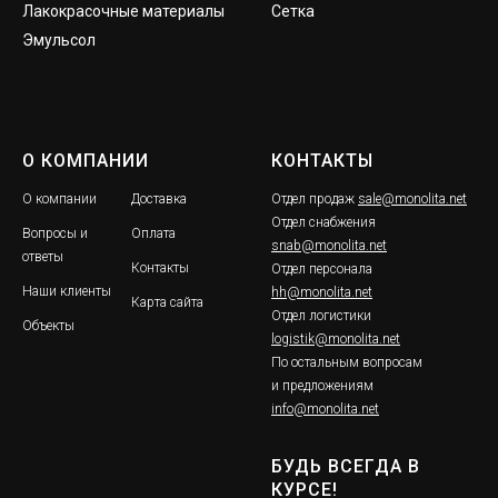
Лакокрасочные материалы
Сетка
Эмульсол
О КОМПАНИИ
КОНТАКТЫ
О компании
Доставка
Отдел продаж
sale@monolita.net
Отдел снабжения
Вопросы и
Оплата
snab@monolita.net
ответы
Контакты
Отдел персонала
Наши клиенты
hh@monolita.net
Карта сайта
Отдел логистики
Объекты
logistik@monolita.net
По остальным вопросам
и предложениям
info@monolita.net
БУДЬ ВСЕГДА В
КУРСЕ!