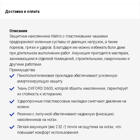
Доставка и оплата
Описание
Защитные наколенники Matrix с пластиковыми чашками
предохраняют коленные суставы от давящих нагрузок, а также
порезов, грязи и ударов. Благодаря им можно избежать боли даже
при длительном выполнении работ. Амуниция пригодится мастерам,
занимающимся отделкой помещений, строительными, сварочными и
другими работами.
Преимущества
Пенополиэтиленовая прокладка обеспечивают усиленную
амортизирующую защиту.
Ткань OXFORD D600, которой обшиты наколенники, гарантирует
их стойкость к истиранию.
Ударопрочные пластмассовые накладки смягчают давление на
колени.
Резинки с липучкой обеспечивают надежную фиксацию
наколенников на ногах.
Легкая амуниция (вес 232 г) почти не ощутима на ногах, что
повышает комфорт использования.