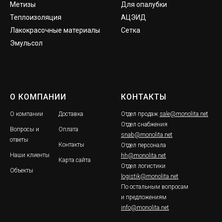
Метизы
Для опалубки
Теплоизоляция
АЦЭИД
Лакокрасочные материалы
Сетка
Эмульсол
О КОМПАНИИ
КОНТАКТЫ
О компании
Доставка
Отдел продаж
sale@monolita.net
Отдел снабжения
Вопросы и
Оплата
snab@monolita.net
ответы
Контакты
Отдел персонала
Наши клиенты
hh@monolita.net
Карта сайта
Отдел логистики
Объекты
logistik@monolita.net
По остальным вопросам
и предложениям
info@monolita.net