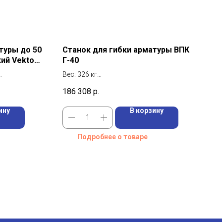
туры до 50
Станок для гибки арматуры ВПК
ий Vektor
Г-40
Вес: 326 кг
Напряжение: 380 В
186 308
р.
Скорость вращения рабочего диска: 5-
15 об/мин
ину
В корзину
Подробнее о товаре