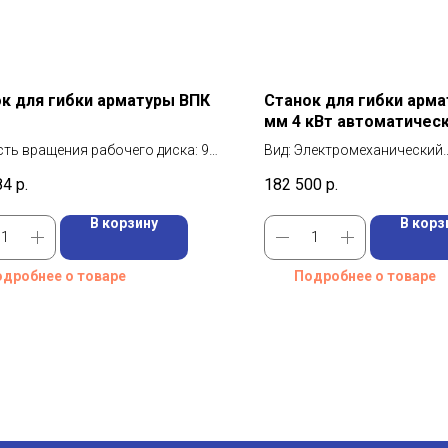
к для гибки арматуры ВПК
Станок для гибки арма
мм 4 кВт автоматическ
GW50 с ЧПУ
ть вращения рабочего диска: 9
Вид: Электромеханический
н
Производитель: VEKTOR
84
р.
182 500
р.
арматуры класса А-I (А240)
Мощность: 4 кВт
р: 52 мм
В корзину
В корз
арматуры класса А-III (А400))
42 мм
дробнее о товаре
Подробнее о товаре