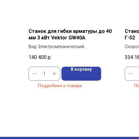
Станок для гибки арматуры до 40
Стано
мм 3 кВт Vektor GW40A
Г-52
Вид: Электромеханический
Скорос
Производитель: VEKTOR
об/ми
140 400
р.
334 1
Мощность: 3 кВт
Гибка 
диамет
В корзину
Гибка 
диам: 
Подробнее о товаре
По