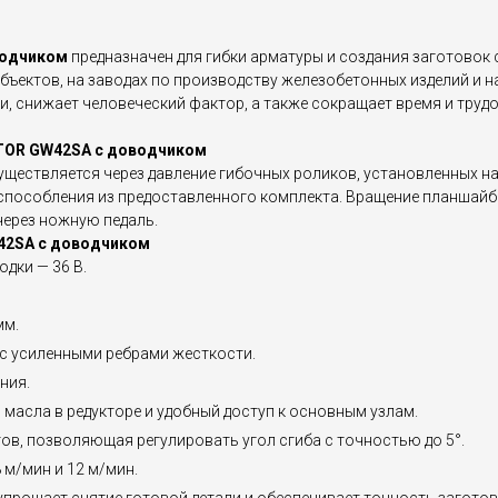
водчиком
предназначен для гибки арматуры и создания заготовок 
бъектов, на заводах по производству железобетонных изделий и
и, снижает человеческий фактор, а также сокращает время и тру
KTOR GW42SA с доводчиком
ществляется через давление гибочных роликов, установленных н
пособления из предоставленного комплекта. Вращение планшайбы
через ножную педаль.
42SA с доводчиком
дки — 36 В.
мм.
с усиленными ребрами жесткости.
ния.
масла в редукторе и удобный доступ к основным узлам.
в, позволяющая регулировать угол сгиба с точностью до 5°.
м/мин и 12 м/мин.