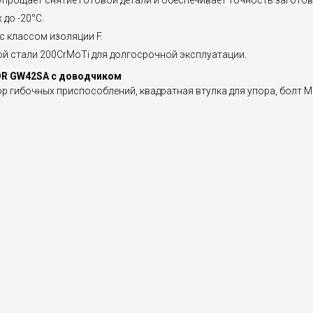
прощает снятие готовой детали и обеспечивает точность заготов
до -20°C.
с классом изоляции F.
й стали 200CrMoTi для долгосрочной эксплуатации.
OR GW42SA с доводчиком
ор гибочных приспособлений, квадратная втулка для упора, болт 