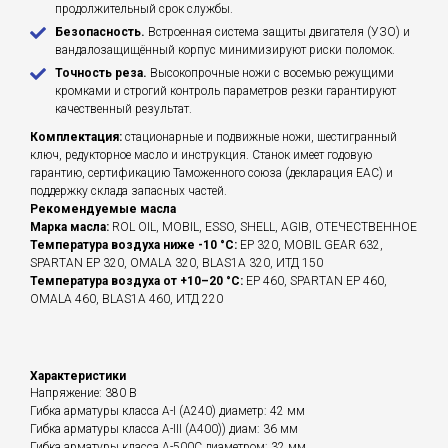
продолжительный срок службы.
Безопасность.
Встроенная система защиты двигателя (УЗО) и
вандалозащищённый корпус минимизируют риски поломок.
Точность реза.
Высокопрочные ножи с восемью режущими
кромками и строгий контроль параметров резки гарантируют
качественный результат.
Комплектация:
стационарные и подвижные ножи, шестигранный
ключ, редукторное масло и инструкция. Станок имеет годовую
гарантию, сертификацию Таможенного союза (декларация ЕАС) и
поддержку склада запасных частей.
Рекомендуемые масла
Марка масла:
ROL OIL, MOBIL, ESSO, SHELL, AGIB, ОТЕЧЕСТВЕННОЕ
Температура воздуха ниже -10 °C:
EP 320, MOBIL GEAR 632,
SPARTAN EP 320, OMALA 320, BLAS1A 320, ИТД 150
Температура воздуха от +10–20 °C:
EP 460, SPARTAN EP 460,
OMALA 460, BLAS1A 460, ИТД 220
Характеристики
Напряжение: 380 В
Гибка арматуры класса А-I (А240) диаметр: 42 мм
Гибка арматуры класса А-III (А400)) диам: 36 мм
Гибка арматуры класса А-500С диаметром: 32 мм