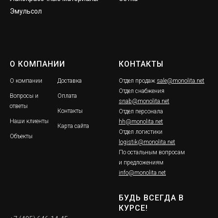
Эмульсол
О КОМПАНИИ
КОНТАКТЫ
О компании
Доставка
Отдел продаж
sale@monolita.net
Отдел снабжения
Вопросы и
Оплата
snab@monolita.net
ответы
Контакты
Отдел персонала
Наши клиенты
hh@monolita.net
Карта сайта
Отдел логистики
Объекты
logistik@monolita.net
По остальным вопросам
и предложениям
info@monolita.net
БУДЬ ВСЕГДА В
КУРСЕ!