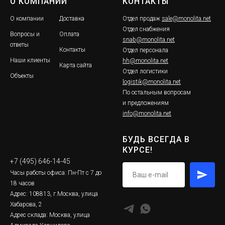
О КОМПАНИИ
КОНТАКТЫ
О компании
Доставка
Отдел продаж
sale@monolita.net
Отдел снабжения
Вопросы и
Оплата
snab@monolita.net
ответы
Контакты
Отдел персонала
Наши клиенты
hh@monolita.net
Карта сайта
Отдел логистики
Объекты
logistik@monolita.net
По остальным вопросам
и предложениям
info@monolita.net
БУДЬ ВСЕГДА В
КУРСЕ!
+7 (495) 646-14-45
Часы работы офиса: Пн-Пт с 7 до
18 часов
Адрес: 108813, г.Москва, улица
Хабарова, 2
Адрес склада: Москва, улица