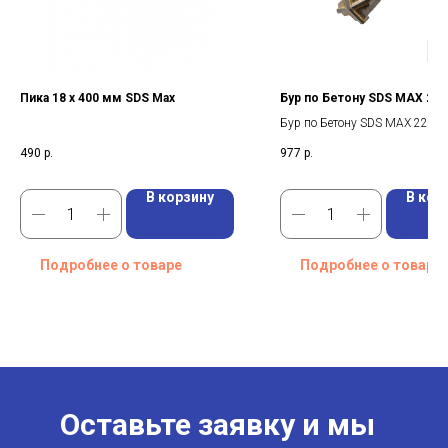
Пика 18 х 400 мм SDS Max
Бур пo Бетону SDS MAX 2
Бур пo Бетону SDS MAX 22X
490
р.
977
р.
В корзину
В кор
Подробнее о товаре
Подробнее о товаре
Оставьте заявку и мы