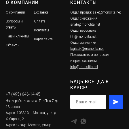
О КОМПАНИИ
КОНТАКТЫ
О компании
Доставка
Отдел продаж
sale@monolita.net
Отдел снабжения
Вопросы и
Оплата
snab@monolita.net
ответы
Контакты
Отдел персонала
Наши клиенты
hh@monolita.net
Карта сайта
Отдел логистики
Объекты
logistik@monolita.net
По остальным вопросам
и предложениям
info@monolita.net
БУДЬ ВСЕГДА В
КУРСЕ!
+7 (495) 646-14-45
Часы работы офиса: Пн-Пт с 7 до
18 часов
Адрес: 108813, г.Москва, улица
Хабарова, 2
Адрес склада: Москва, улица