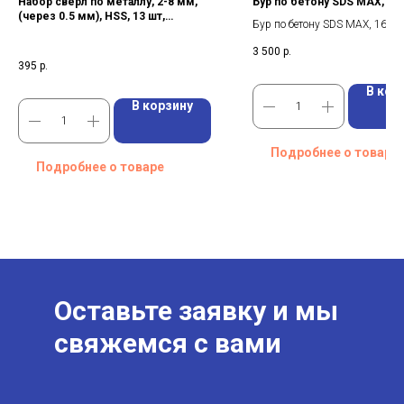
Набор сверл по металлу, 2-8 мм,
Бур пo бетону SDS MAX, 1
(через 0.5 мм), HSS, 13 шт,
Бур пo бетону SDS MAX, 16x
цилиндрический хвостовик Sparta
3 500
р.
395
р.
В кор
В корзину
Подробнее о товаре
Подробнее о товаре
Оставьте заявку и мы
свяжемся с вами