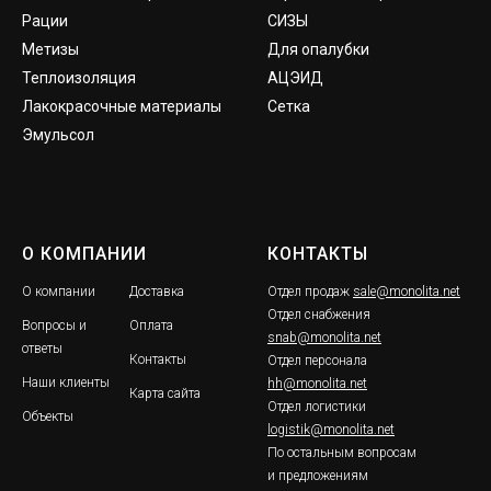
Рации
СИЗЫ
Метизы
Для опалубки
Теплоизоляция
АЦЭИД
Лакокрасочные материалы
Сетка
Эмульсол
О КОМПАНИИ
КОНТАКТЫ
О компании
Доставка
Отдел продаж
sale@monolita.net
Отдел снабжения
Вопросы и
Оплата
snab@monolita.net
ответы
Контакты
Отдел персонала
Наши клиенты
hh@monolita.net
Карта сайта
Отдел логистики
Объекты
logistik@monolita.net
По остальным вопросам
и предложениям