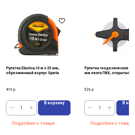
Рулетка Elastica,10 м х 25 мм,
Рулетка геодезическая 50 м
обрезиненный корпус Sparta
мм лента ПВХ, открытый к
Sparta
410
р.
526
р.
В корзину
В кор
Подробнее о товаре
Подробнее о товаре