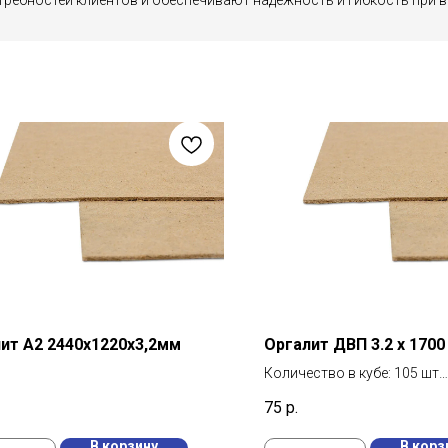
требностей клиентов и обеспечивают надежность и гибкость при 
ит А2 2440х1220х3,2мм
Оргалит ДВП 3.2 х 1700
Количество в кубе: 105 шт
Количество в упаковке: 10
75
р.
Площадь материала: 2,977 
В корзину
В корз