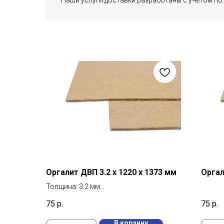
Наши услуги доставки разработаны с учетом по
Оргалит ДВП 3.2 х 1220 х 1373 мм
Оргал
Толщина: 3.2 мм
Количество в упаковке: 100 шт
75
р.
75
р.
Площадь материала: 2,977 м²
В корзину