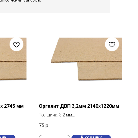
выполнении заказов.
 х 2745 мм
Оргалит ДВП 3,2мм 2140х1220мм
Толщина: 3,2 мм
0 шт
Длина: 2140 мм
75
р.
м²
Ширина: 1220 мм
ину
В корзину