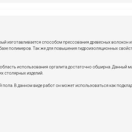
рый изготавливается способом прессования древесных волокон и
 базе полимеров. Так же для повышения гидроизоляционных свой
область использования оргалита достаточно обширна. Данный ма
их столярных изделий.
й пола. В данном виде работ он может использоваться как подкла