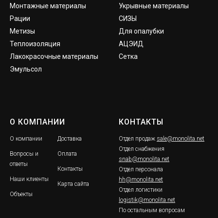
Монтажные материалы
Укрывные материалы
Рации
СИЗЫ
Метизы
Для опалубки
Теплоизоляция
АЦЭИД
Лакокрасочные материалы
Сетка
Эмульсол
О КОМПАНИИ
КОНТАКТЫ
О компании
Доставка
Отдел продаж
sale@monolita.net
Отдел снабжения
Вопросы и
Оплата
snab@monolita.net
ответы
Контакты
Отдел персонала
Наши клиенты
hh@monolita.net
Карта сайта
Отдел логистики
Объекты
logistik@monolita.net
По остальным вопросам