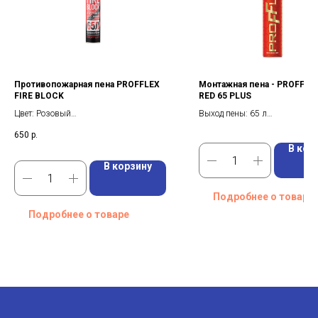
Противопожарная пена PROFFLEX
Монтажная пена - PROFFLE
FIRE BLOCK
RED 65 PLUS
Цвет: Розовый
Выход пены: 65 л
Объем наполнения: 850 мл
Страна производства: Россия
650
р.
Вес брутто: 1020 г
Кол-во в упаковке: 12 шт
В кор
Время огнестойкости по ГОСТ 30247.0-
Фасовка / размер: 850 мл
94: 240 минут
В корзину
Подробнее о товаре
Подробнее о товаре