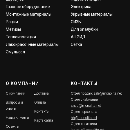
Газовое оборудование
Электрика
Монтажные материалы
Укрывные материалы
Рации
СИЗЫ
Метизы
Для опалубки
Теплоизоляция
АЦЭИД
Лакокрасочные материалы
Сетка
Эмульсол
О КОМПАНИИ
КОНТАКТЫ
О компании
Доставка
Отдел продаж
sale@monolita.net
Отдел снабжения
Вопросы и
Оплата
snab@monolita.net
ответы
Контакты
Отдел персонала
Наши клиенты
hh@monolita.net
Карта сайта
Отдел логистики
Объекты
logistik@monolita.net