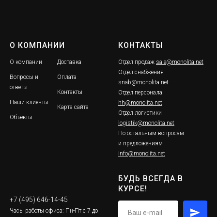
О КОМПАНИИ
КОНТАКТЫ
О компании
Доставка
Отдел продаж
sale@monolita.net
Отдел снабжения
Вопросы и
Оплата
snab@monolita.net
ответы
Контакты
Отдел персонала
Наши клиенты
hh@monolita.net
Карта сайта
Отдел логистики
Объекты
logistik@monolita.net
По остальным вопросам
и предложениям
info@monolita.net
БУДЬ ВСЕГДА В
КУРСЕ!
+7 (495) 646-14-45
Часы работы офиса: Пн-Пт с 7 до